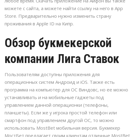
любое время. Скачать приложение на Айфон вы также
можете с сайта, а можете найти ссылку на него в App
Store. Предварительно нужно изменить страну
проживания в Apple ID на Кипр.
Обзор букмекерской
компании Лига Ставок
Пользователям доступны приложения для
операционных систем Андроид и iOS. Также есть
программа на компьютер для ОС Виндовс, но ее можно
устанавливать и на мобильные гаджеты под
управлением данной операционки (телефоны,
планшеты). Если же у игрока простой телефон или
смартфон под управлением другой ОС, то можно
использовать MostBet мобильная версия. Букмекер
МостБет предлагает своим клиентам отличные MostBet