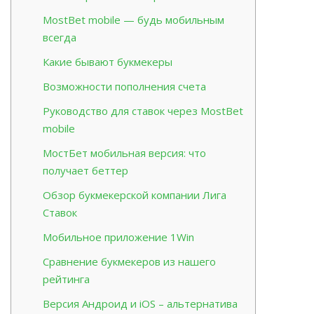
MostBet mobile — будь мобильным
всегда
Какие бывают букмекеры
Возможности пополнения счета
Руководство для ставок через MostBet
mobile
МостБет мобильная версия: что
получает беттер
Обзор букмекерской компании Лига
Ставок
Мобильное приложение 1Win
Сравнение букмекеров из нашего
рейтинга
Версия Андроид и iOS – альтернатива