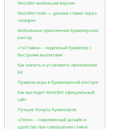
MostBet мобильная версия
MostBet mobi — делаем ставки через
телефон
Мобильные приложения букмекерских
контор
«1хСтавка» – надежный букмекер с
быстрыми выплатами
Как скачать и установить приложение
БК
Правила игры в букмекерской конторе
Как выглядит MostBet официальный
сайт
Лучшие бонусы букмекеров
«Леон» – современный дизайн и
удобство при совершении ставок