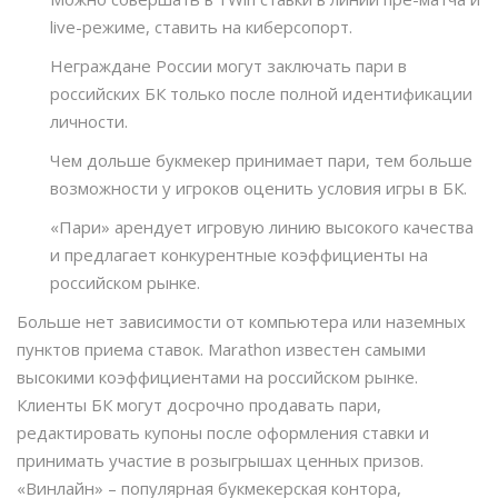
live-режиме, ставить на киберсопорт.
Неграждане России могут заключать пари в
российских БК только после полной идентификации
личности.
Чем дольше букмекер принимает пари, тем больше
возможности у игроков оценить условия игры в БК.
«Пари» арендует игровую линию высокого качества
и предлагает конкурентные коэффициенты на
российском рынке.
Больше нет зависимости от компьютера или наземных
пунктов приема ставок. Marathon известен самыми
высокими коэффициентами на российском рынке.
Клиенты БК могут досрочно продавать пари,
редактировать купоны после оформления ставки и
принимать участие в розыгрышах ценных призов.
«Винлайн» – популярная букмекерская контора,