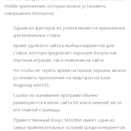
mobile приложения, которые можно установить
совершенно бесплатно.
Одним из факторов ее успеха являются приложения
для мобильных ставок.
Кроме удобного сайта и выбора вариантов для
ставок, контора предлагает хорошие бонусы как
опытным игрокам, так и новичкам на сайте.
Но чтобы не терять время на поиски зеркала, можно
установить приложение на смартфон на базе
Андроид или iOS.
Ссылки на скачивание программ обычно
размещаются в меню сайта БК или в нижней части
его главной страницы.
Приветственный бонус MostBet имеет одни из
самых привлекательных условий среди конкурентов.