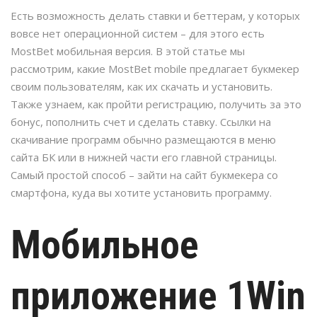
Есть возможность делать ставки и беттерам, у которых
вовсе нет операционной систем – для этого есть
MostBet мобильная версия. В этой статье мы
рассмотрим, какие MostBet mobile предлагает букмекер
своим пользователям, как их скачать и установить.
Также узнаем, как пройти регистрацию, получить за это
бонус, пополнить счет и сделать ставку. Ссылки на
скачивание программ обычно размещаются в меню
сайта БК или в нижней части его главной страницы.
Самый простой способ – зайти на сайт букмекера со
смартфона, куда вы хотите установить программу.
Мобильное
приложение 1Win