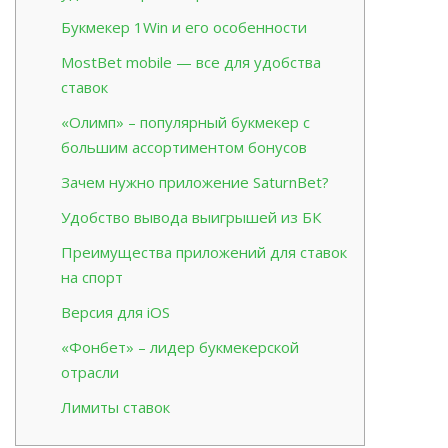
Букмекер 1Win и его особенности
MostBet mobile — все для удобства
ставок
«Олимп» – популярный букмекер с
большим ассортиментом бонусов
Зачем нужно приложение SaturnBet?
Удобство вывода выигрышей из БК
Преимущества приложений для ставок
на спорт
Версия для iOS
«Фонбет» – лидер букмекерской
отрасли
Лимиты ставок