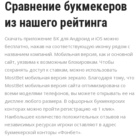
Сравнение букмекеров
из нашего рейтинга
Скачать приложение БК для Андроид и iOS можно
бесплатно, нажав на соответствующую иконку рядом с
названием компаний. Мобильная версия, как и основной
сайт, уязвима к возможным блокировкам. Чтобы
сохранять доступ к ставкам, можно использовать
MostBet мобильная версия зеркало. Благодаря тому, что
MostBet мобильная версия сайта оптимизирована со
всеми моделями телефонов, вы можете открывать ее на
дисплее любого размера. В офшорных букмекерских
конторах можно пройти регистрацию «в 1 клик».
Наибольшее количество положительных отзывов на
независимых ресурсах игроки оставляют в адрес
букмекерской конторы «Фонбет».