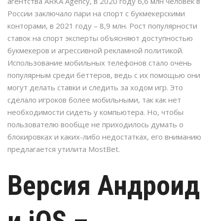
агентства ARKA Agency, в 2020 году 6,6 млн человек в
России заключало пари на спорт с букмекерскими
конторами, в 2021 году – 8,9 млн. Рост популярности
ставок на спорт эксперты объясняют доступностью
букмекеров и агрессивной рекламной политикой.
Использование мобильных телефонов стало очень
популярным среди беттеров, ведь с их помощью они
могут делать ставки и следить за ходом игр. Это
сделало игроков более мобильными, так как нет
необходимости сидеть у компьютера. Но, чтобы
пользователю вообще не приходилось думать о
блокировках и каких-либо недостатках, его вниманию
предлагается утилита MostBet.
Версия Андроид