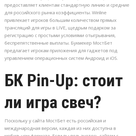
предоставляет клиентам стандартную линию и средние
для российского рынка коэффициенты. Winline
привлекает игроков большим количеством прямых
трансляций для игры в LIVE, щедрым подарком за
регистрацию с простыми условиями отыгрывания,
беспрепятственные выплаты. Букмекер МостБет
предлагает игрокам приложения для гаджетов под
управлением операционных систем Андроид и iOS.
БК Pin-Up: стоит
ли игра свеч?
Поскольку у сайта МостБет есть российская и
международная версии, каждая из них доступна в
мобильном формате. Если вы пользуетесь сайтом с