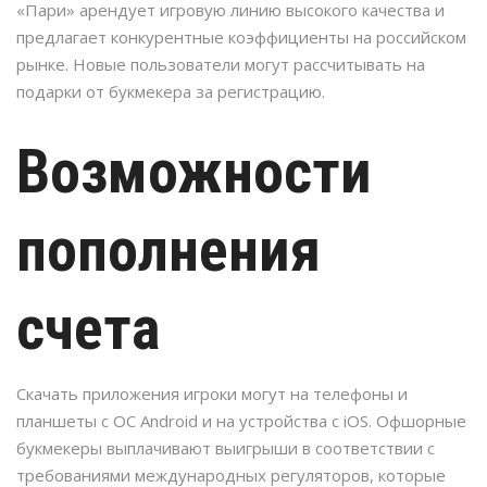
«Пари» арендует игровую линию высокого качества и
предлагает конкурентные коэффициенты на российском
рынке. Новые пользователи могут рассчитывать на
подарки от букмекера за регистрацию.
Возможности
пополнения
счета
Скачать приложения игроки могут на телефоны и
планшеты с ОС Android и на устройства с iOS. Офшорные
букмекеры выплачивают выигрыши в соответствии с
требованиями международных регуляторов, которые