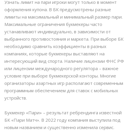
Узнать лимит на пари игроки могут только в момент
оформления купона. В БК предусмотрены разные
лимиты на максимальный и минимальный размер пари.
Максимальные ограничения букмекеры часто
устанавливают индивидуально, в зависимости от
выбранного противостояния и маркета. При выборе БК
необходимо сравнить коэффициенты в разных
компаниях, которые букмекеры выставляют на
интересующий вид спорта. Наличие лицензии ФНС РФ
или лицензии международного регулятора – важное
условие при выборе букмекерской конторы. Многие
организаторы азартных игр располагают современным
программным обеспечением для ставок с мобильных
устройств.
Букмекер «Пари» – результат ребрендинга известной
БК «Пари Матч». В 2022 году компания выступила под
новым названием и существенно изменила сервис.