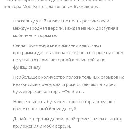
контора МостБет стала топовым букмекером.
Поскольку у сайта МостБет есть российская и
международная версии, каждая из них доступна в
мобильном формате.
Сейчас букмекерские компании выпускают
программы для ставок на телефон, которые ни в чем
не уступают компьютерной версии сайта по
функционалу.
Наибольшее количество положительных отзывов на
независимых ресурсах игроки оставляют в адрес
букмекерской конторы «Фонбет».
Новые клиенты букмекерской конторы получают
приветственный бонус до руб.
Давайте, первым делом, разберемся, в чем отличия
приложения и моби версии.