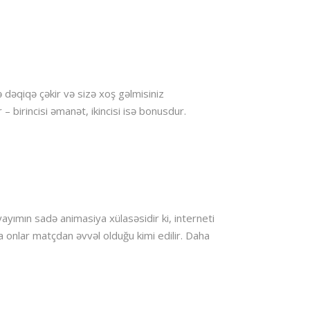
 dəqiqə çəkir və sizə xoş gəlmisiniz
 birincisi əmanət, ikincisi isə bonusdur.
ayımın sadə animasiya xülasəsidir ki, interneti
da onlar matçdan əvvəl olduğu kimi edilir. Daha