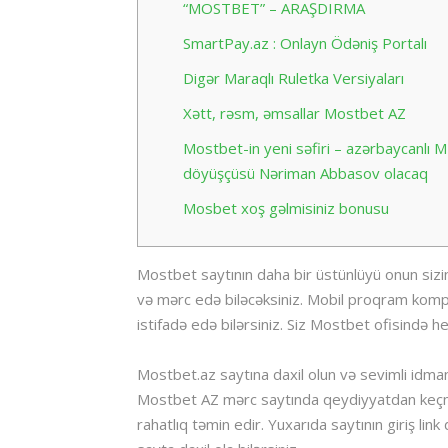
“MOSTBET” – ARAŞDIRMA
SmartPay.az : Onlayn Ödəniş Portalı
Digər Maraqlı Ruletka Versiyaları
Xətt, rəsm, əmsallar Mostbet AZ
Mostbet-in yeni səfiri – azərbaycanlı
döyüşçüsü Nəriman Abbasov olacaq
Mosbet xoş gəlmisiniz bonusu
Mostbet saytının daha bir üstünlüyü onun sizi
və mərc edə biləcəksiniz. Mobil proqram kompü
istifadə edə bilərsiniz. Siz Mostbet ofisində he
Mostbet.az saytına daxil olun və sevimli idman
Mostbet AZ mərc saytında qeydiyyatdan keçməm
rahatlıq təmin edir. Yuxarıda saytının giriş li