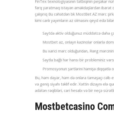
FinTex texnologiyasının tətbiqinin peşəkar nüm
fərq yaratmaq istəyən əməkdaşlardan ibarət o
çalışırıq Bu cəhətdən bk MostBet AZ mərc şirk
kimi canlı yayımların az olmasını qeyd edə bilər
Saytda aktiv olduğunuz müddətcə daha ço
Mostbet az, onlayn kazinolar onlarla dome
Bu xarici mərc olduğundan, Rəng mərcinin 
Saytla bağlı hər hansı bir probleminiz var
Promosyonun şərtlərini həmişə diqqətlə ox
Bu, həm dəyər, həm də onlara tamaşaçı cəlb et
və geniş siyahı təklif edir. Xəttin dizaynı e
adətən rəqibləri, cari hesabı və bir neçə sürətli
Mostbetcasino Com