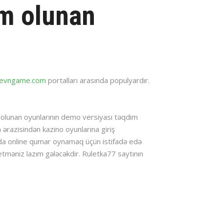
m olunan
/hevngame.com
portalları arasında populyardır.
if olunan oyunlarının demo versiyası təqdim
razisindən kazino oyunlarına giriş
nda da online qumar oynamaq üçün istifadə edə
ş etməniz lazım gələcəkdir. Ruletka77 saytının