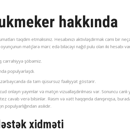
ukmeker hakkında
matları təqdim etməlisiniz. Hesabınızı aktivləşdirmək cəmi bir neçə
yunçunun matçlara mərc edə biləcəyi nağd pulu olan iki hesabı var –
iş cərrahiyyə şöbəmiz.
nda populyarlaşdı.
zərbaycanda da tam qüsursuz fəaliyyət göstərir.
 onlayn yayımlar və matçın vizuallaşdırılması var. Sonuncu canlı y
rə tez cavab verə bilsinlər. Rəsm və xətt haqqında danışırıqsa, bura
n populyarlığından asılıdır.
dəstək xidməti