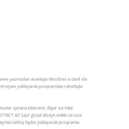
anını yazmadan asanlıqla Mostbet-ə daxil ola
versiyanı yükləyərək proqramdan rahatlıqla
uslar qazana bilərsiniz. Əgər siz hələ
STBET AZ Sayt gözəl dizayn edilib və sizə
 saytda tətbiq faylını yükləyərək proqramla