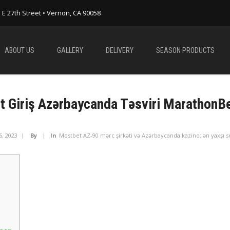
 E 27th Street • Vernon, CA 90058
ABOUT US
GALLERY
DELIVERY
SEASON PRODUCTS
 Giriş Azərbaycanda Təsviri MarathonBe
6, 2023
By
In
Mostbet AZ-90 mərc şirkəti və Azərbaycanda kazino: ən yaxşı s