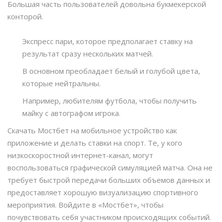
Большая часть пользователей довольна букмекерской
конторой.
Экспресс пари, которое предполагает ставку на
результат сразу нескольких матчей.
В основном преобладает белый и голубой цвета,
которые нейтральны.
Например, любителям футбола, чтобы получить
майку с автографом игрока.
Скачать Мостбет на мобильное устройство как
приложение и делать ставки на спорт. Те, у кого
низкоскоростной интернет-канал, могут
воспользоваться графической симуляцией матча. Она не
требует быстрой передачи больших объемов данных и
предоставляет хорошую визуализацию спортивного
мероприятия. Войдите в «Мостбет», чтобы
почувствовать себя участником происходящих событий.