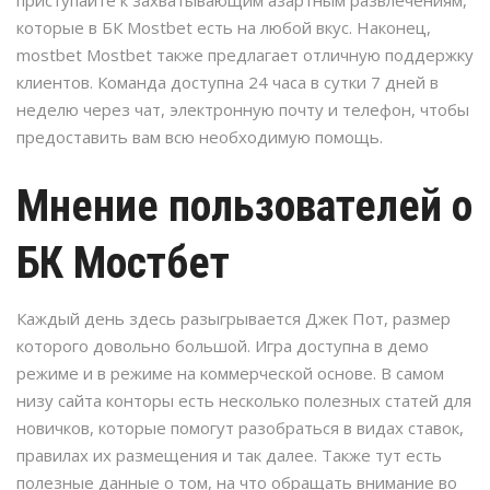
приступайте к захватывающим азартным развлечениям,
которые в БК Мostbet есть на любой вкус. Наконец,
mostbet Mostbet также предлагает отличную поддержку
клиентов. Команда доступна 24 часа в сутки 7 дней в
неделю через чат, электронную почту и телефон, чтобы
предоставить вам всю необходимую помощь.
Мнение пользователей о
БК Мостбет
Каждый день здесь разыгрывается Джек Пот, размер
которого довольно большой. Игра доступна в демо
режиме и в режиме на коммерческой основе. В самом
низу сайта конторы есть несколько полезных статей для
новичков, которые помогут разобраться в видах ставок,
правилах их размещения и так далее. Также тут есть
полезные данные о том, на что обращать внимание во