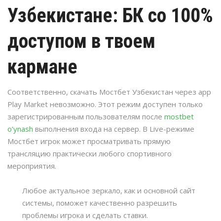
Узбекистане: БК со 100%
доступом в твоем
кармане
Соответственно, скачать Мостбет Узбекистан через app
Play Market невозможно. Этот режим доступен только
зарегистрированным пользователям после
mostbet
o’ynash
выполнения входа на сервер. В Live-режиме
Мостбет игрок может просматривать прямую
трансляцию практически любого спортивного
мероприятия.
Любое актуальное зеркало, как и основной сайт
системы, поможет качественно разрешить
проблемы игрока и сделать ставки.