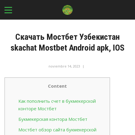
Скачать Мостбет Узбекистан
skachat Mostbet Android apk, IOS
noviembre 14, 2023
In
Мобильная версия БК Мостбет официальный сайт Mostbet для
смартфонов и планшетов - 395
Content
Как пополнить счет в букмекерской
конторе Мостбет
Букмекерская контора Мостбет
Мостбет обзор сайта букмекерской