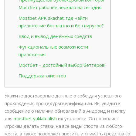
Мостбет рабочее зеркало на сегодня.
Mostbet APK skachat: где найти
приложение бесплатно и без вирусов?
Ввод и вывод денежных средств
Функциональные возможности
приложения
Мостбет – достойный выбор беттеров!
Поддержка клиентов
Укажите достоверные данные о себе для успешного
прохождения процедуры верификации. Вы увидите
сообщение о наличии обновлений в Андроид и кнопку
для
mostbet yuklab olish
их установки. Он позволяет
игрокам делать ставки на все виды спорта из любого
места, а также позволяет вносить и снимать средства со