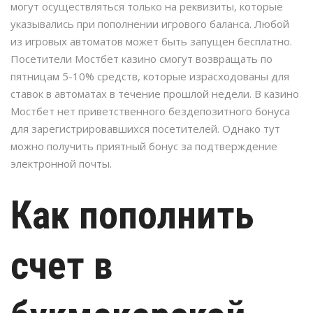
могут осуществляться только на реквизиты, которые
указывались при пополнении игрового баланса. Любой
из игровых автоматов может быть запущен бесплатно.
Посетители Мостбет казино смогут возвращать по
пятницам 5-10% средств, которые израсходованы для
ставок в автоматах в течение прошлой недели. В казино
Мостбет нет приветственного бездепозитного бонуса
для зарегистрировавшихся посетителей. Однако тут
можно получить приятный бонус за подтверждение
электронной почты.
Как пополнить
счет в